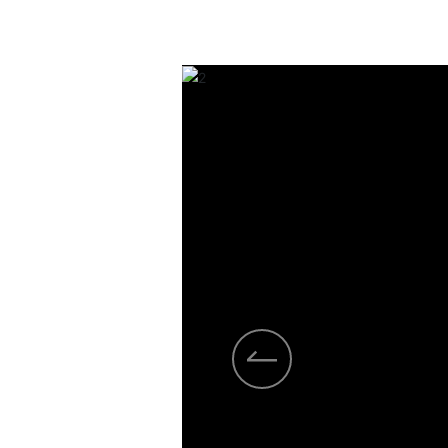
户留言
联系我们
期待您的光临，我们将竭诚为您服